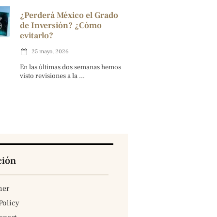
¿Perderá México el Grado
de Inversión? ¿Cómo
evitarlo?
25 mayo, 2026
En las últimas dos semanas hemos
visto revisiones a la ...
ción
mer
Policy