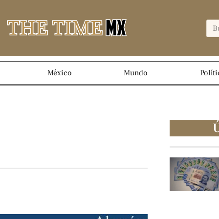
México
Mundo
Políti
Ú