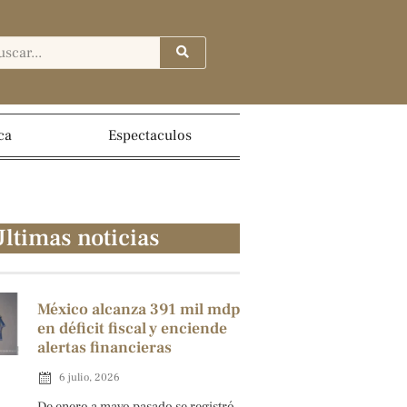
ca
Espectaculos
ltimas noticias
México alcanza 391 mil mdp
en déficit fiscal y enciende
alertas financieras
6 julio, 2026
De enero a mayo pasado se registró