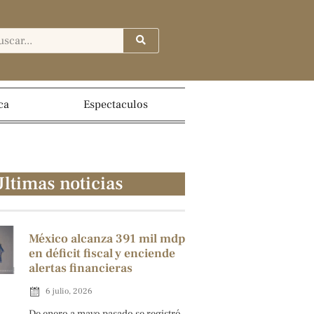
ca
Espectaculos
ltimas noticias
México alcanza 391 mil mdp
en déficit fiscal y enciende
alertas financieras
6 julio, 2026
De enero a mayo pasado se registró