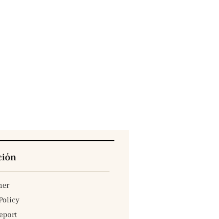
ción
mer
Policy
eport