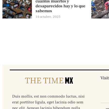
cuántos muertos y
desaparecidos hay y lo que
sabemos
14 octubre, 2025
Visi
Duis mollis, est non commodo luctus, nisi
erat porttitor ligula, eget lacinia odio sem
nec elit. Aenean lacinia bibendum nulla