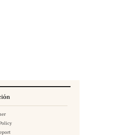
ción
mer
Policy
eport